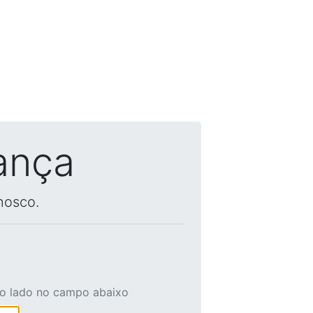
ança
nosco.
ao lado no campo abaixo