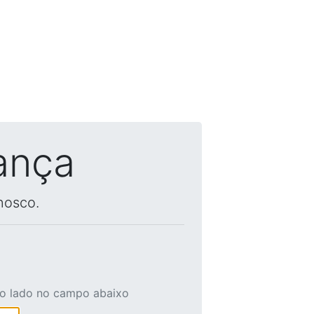
ança
nosco.
ao lado no campo abaixo