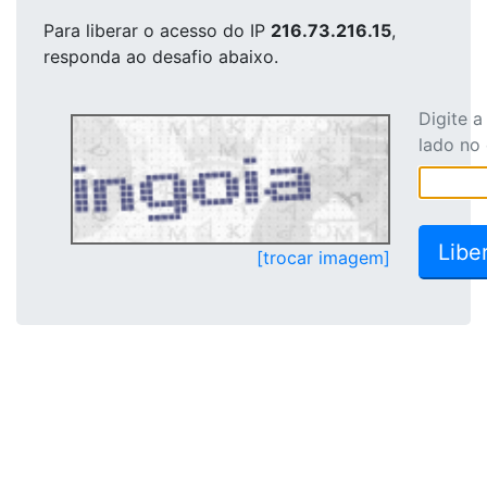
Para liberar o acesso
do IP
216.73.216.15
,
responda ao desafio abaixo.
Digite 
lado no
[trocar imagem]